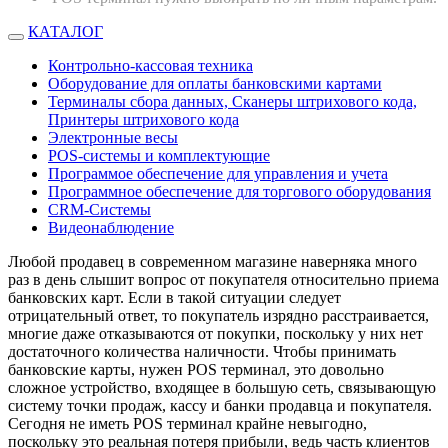
КАТАЛОГ
Контрольно-кассовая техника
Оборудование для оплаты банковскими картами
Терминалы сбора данных, Сканеры штрихового кода,
Принтеры штрихового кода
Электронные весы
POS-системы и комплектующие
Программое обеспечение для управления и учета
Программное обеспечение для торгового оборудования
CRM-Системы
Видеонаблюдение
Любой продавец в современном магазине наверняка много
раз в день слышит вопрос от покупателя относительно приема
банковских карт. Если в такой ситуации следует
отрицательный ответ, то покупатель изрядно расстраивается,
многие даже отказываются от покупки, поскольку у них нет
достаточного количества наличности. Чтобы принимать
банковские карты, нужен POS терминал, это довольно
сложное устройство, входящее в большую сеть, связывающую
систему точки продаж, кассу и банки продавца и покупателя.
Сегодня не иметь POS терминал крайне невыгодно,
поскольку это реальная потеря прибыли, ведь часть клиентов