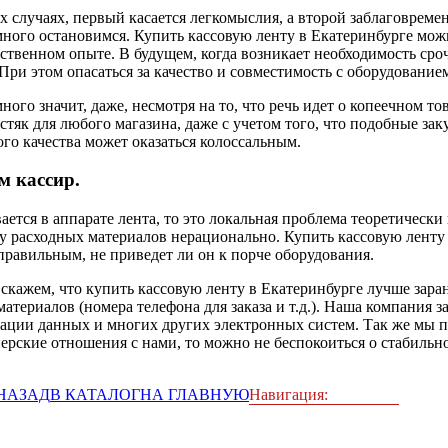
ух случаях, первый касается легкомыслия, а второй заблаговре
емного остановимся. Купить кассовую ленту в Екатеринбурге мож
бственном опыте. В будущем, когда возникает необходимость ср
. При этом опасаться за качество и совместимость с оборудовани
ого значит, даже, несмотря на то, что речь идет о копеечном то
стяк для любого магазина, даже с учетом того, что подобные за
ого качества может оказаться колоссальным.
м кассир.
ается в аппарате лента, то это локальная проблема теоретически
у расходных материалов нерационально. Купить кассовую ленту 
правильным, не приведет ли он к порче оборудования.
скажем, что купить кассовую ленту в Екатеринбурге лучше зара
атериалов (номера телефона для заказа и т.д.). Наша компания 
ксации данных и многих других электронных систем. Так же мы 
ерские отношения с нами, то можно не беспокоиться о стабильн
НАЗАД
В КАТАЛОГ
НА ГЛАВНУЮ
Навигация: