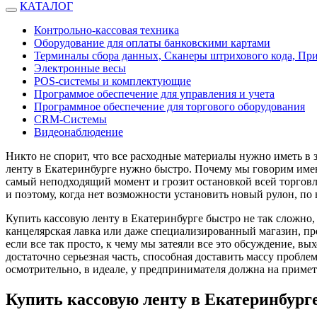
КАТАЛОГ
Контрольно-кассовая техника
Оборудование для оплаты банковскими картами
Терминалы сбора данных, Сканеры штрихового кода, Пр
Электронные весы
POS-системы и комплектующие
Программое обеспечение для управления и учета
Программное обеспечение для торгового оборудования
CRM-Системы
Видеонаблюдение
Никто не спорит, что все расходные материалы нужно иметь в з
ленту в Екатеринбурге нужно быстро. Почему мы говорим именно
самый неподходящий момент и грозит остановкой всей торговли
и поэтому, когда нет возможности установить новый рулон, по
Купить кассовую ленту в Екатеринбурге быстро не так сложно,
канцелярская лавка или даже специализированный магазин, п
если все так просто, к чему мы затеяли все это обсуждение, вы
достаточно серьезная часть, способная доставить массу пробле
осмотрительно, в идеале, у предпринимателя должна на примет
Купить кассовую ленту в Екатеринбурге