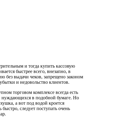
отрительным и тогда купить кассовую
вается быстрее всего, внезапно, в
ию без выдачи чеков, запрещено законом
 убытки и недовольство клиентов.
упном торговом комплексе всегда есть
, нуждающихся в подобной бумаге. Но
рхушка, а вот под водой кроется
ь быстро, следует поступать очень
ар.