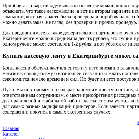
Приобретая товар, не задумываясь о качестве можно лишь в дв
объяснять, что такое легкомыслие, а вот на втором варианте н
компании, которая заранее была проверена и опробована на со
можно делать заказ, не глядя, без проверки и прочих процедур
Для предпринимателя такое доверительное партнерство очень мн
Екатеринбурге можно в среднем за десять рублей, это сущий пу
одном рулоне может составлять 1-2 рубля, а вот убыток от низк
Купить кассовую ленту в Екатеринбурге может са
Когда кассир обслуживает клиентов и у него внезапно заканчив
магазина, сообщать ему о возникшей ситуации и ждать поставк
сэкономится немало времени и сил. Но будет ли этот поступок 
Пусть мы повторимся, но еще раз напомним простую истину, и 
ответственным сотрудникам, о месте приобретения расходных м
для правильной и стабильной работы кассы, систем учета, фи
для самых разных модификаций принтеров. Если завести партн
совершении покупок в самых экстренных случаях.
Главная
Каталог