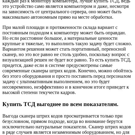
каждый раз к монитору компьютера, лучше купить ТСД, ведь
это устройство само является компьютером и даже, несмотря
на зависимость от центрального сервера, оно может быть
максимально автономным прямо на месте обработки.
При малой площади и протяженности склада вариант с
постоянным подходом к компьютеру может быть оправдан.
Но если расстояние большое, а материальные ценности
крупные и тяжелые, то выполнить такую задачу будет сложно.
Вариантом решения может стать портативный, переносной
сканер, но это все равно не столь удобно, поскольку вопрос с
визуализацией решен не будет все равно. То есть купить ТСД,
придется, даже если в системе предусмотрены самые
современные сканеры штрих кодов. Конечно, можно обойтись
без этого оборудования и просто поставить перед персоналом
задачу с ультимативным выполнением, но это будет
несовременно, неэффективно и в конечном итоге приведет к
высокой степени текучести кадров.
Купить ТСД выгоднее по всем показателям.
Выгода сканера штрих кодов просматривается только при
безусловном, прямом подходе, когда во внимание берутся
исключительно натуральные показатели. Сканер штрих кодов
в ряде случаев является незаменимым оборудованием, но для