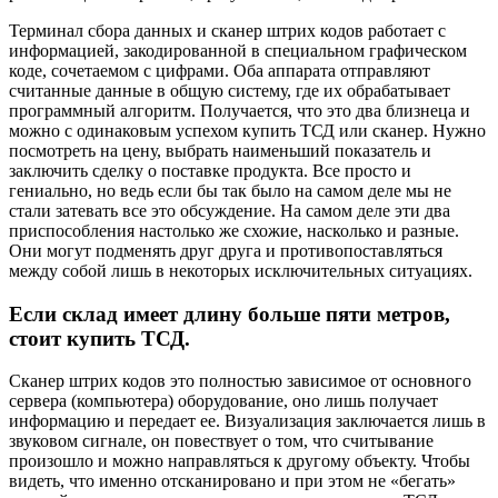
Терминал сбора данных и сканер штрих кодов работает с
информацией, закодированной в специальном графическом
коде, сочетаемом с цифрами. Оба аппарата отправляют
считанные данные в общую систему, где их обрабатывает
программный алгоритм. Получается, что это два близнеца и
можно с одинаковым успехом купить ТСД или сканер. Нужно
посмотреть на цену, выбрать наименьший показатель и
заключить сделку о поставке продукта. Все просто и
гениально, но ведь если бы так было на самом деле мы не
стали затевать все это обсуждение. На самом деле эти два
приспособления настолько же схожие, насколько и разные.
Они могут подменять друг друга и противопоставляться
между собой лишь в некоторых исключительных ситуациях.
Если склад имеет длину больше пяти метров,
стоит купить ТСД.
Сканер штрих кодов это полностью зависимое от основного
сервера (компьютера) оборудование, оно лишь получает
информацию и передает ее. Визуализация заключается лишь в
звуковом сигнале, он повествует о том, что считывание
произошло и можно направляться к другому объекту. Чтобы
видеть, что именно отсканировано и при этом не «бегать»