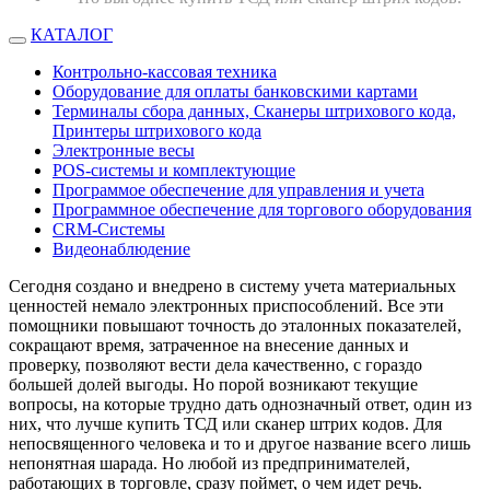
КАТАЛОГ
Контрольно-кассовая техника
Оборудование для оплаты банковскими картами
Терминалы сбора данных, Сканеры штрихового кода,
Принтеры штрихового кода
Электронные весы
POS-системы и комплектующие
Программое обеспечение для управления и учета
Программное обеспечение для торгового оборудования
CRM-Системы
Видеонаблюдение
Сегодня создано и внедрено в систему учета материальных
ценностей немало электронных приспособлений. Все эти
помощники повышают точность до эталонных показателей,
сокращают время, затраченное на внесение данных и
проверку, позволяют вести дела качественно, с гораздо
большей долей выгоды. Но порой возникают текущие
вопросы, на которые трудно дать однозначный ответ, один из
них, что лучше купить ТСД или сканер штрих кодов. Для
непосвященного человека и то и другое название всего лишь
непонятная шарада. Но любой из предпринимателей,
работающих в торговле, сразу поймет, о чем идет речь.