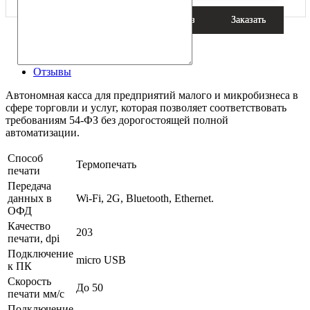
Детали
Видео
Файлы
Отзывы
Автономная касса для предприятий малого и микробизнеса в
сфере торговли и услуг, которая позволяет соответствовать
требованиям 54-ФЗ без дорогостоящей полной
автоматизации.
Способ
Термопечать
печати
Передача
данных в
Wi-Fi, 2G, Bluetooth, Ethernet.
ОФД
Качество
203
печати, dpi
Подключение
micro USB
к ПК
Скорость
До 50
печати мм/с
Подключение